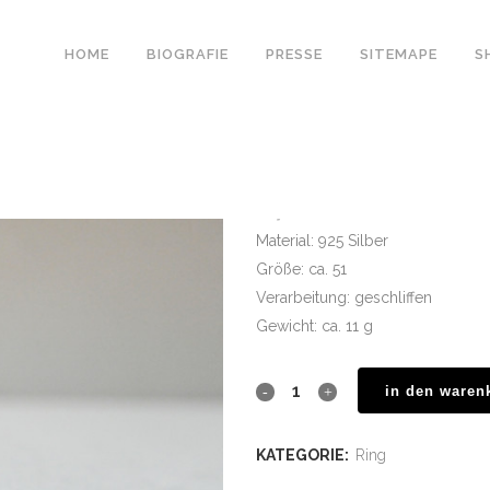
HOME
BIOGRAFIE
PRESSE
SITEMAPE
S
ring aus silber
€
700.00
Material: 925 Silber
Größe: ca. 51
Verarbeitung: geschliffen
Gewicht: ca. 11 g
in den waren
KATEGORIE:
Ring