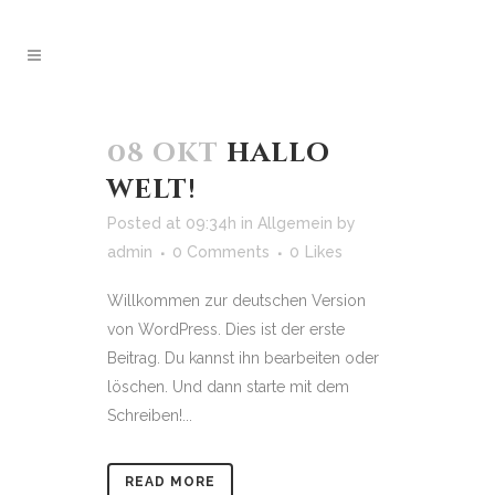
08 okt
hallo
welt!
Posted at 09:34h
in
Allgemein
by
admin
0 Comments
0
Likes
Willkommen zur deutschen Version
von WordPress. Dies ist der erste
Beitrag. Du kannst ihn bearbeiten oder
löschen. Und dann starte mit dem
Schreiben!...
READ MORE