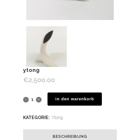
ytong
€
2,500.00
in den warenkorb
KATEGORIE:
Ytong
BESCHREIBUNG