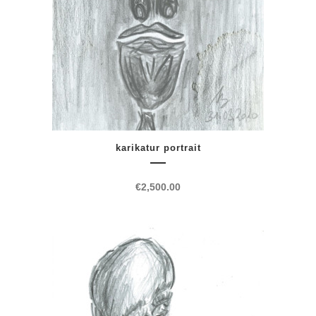
karikatur portrait
€
2,500.00