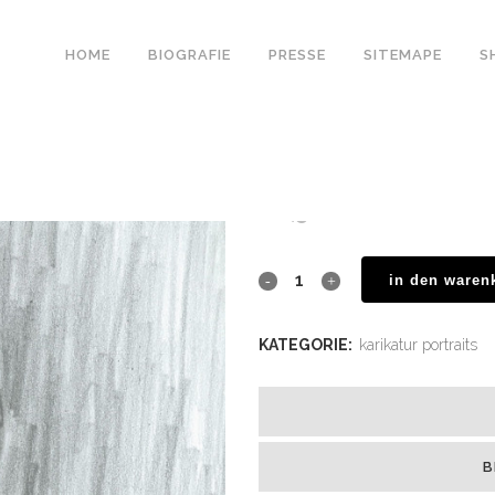
HOME
BIOGRAFIE
PRESSE
SITEMAPE
S
karikatur portrait
€
2,500.00
in den waren
KATEGORIE:
karikatur portraits
B