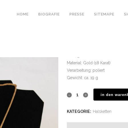
HOME
BIOGRAFIE
PRESSE
SITEMAPE
S
halsketten
€
2,900.00
Material: Gold (18 Karat)
Verarbeitung: poliert
Gewicht: ca. 19 g
in den waren
KATEGORIE:
Halsketten