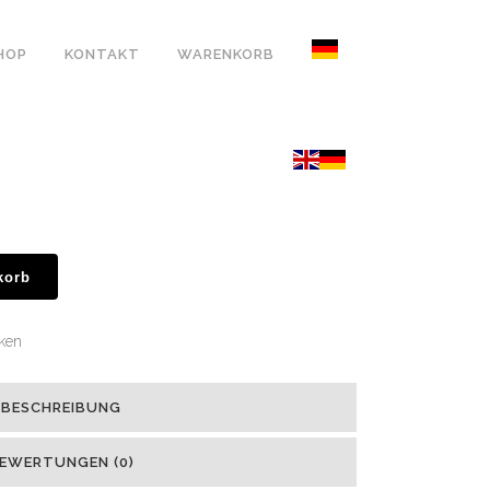
HOP
KONTAKT
WARENKORB
n
korb
iken
BESCHREIBUNG
EWERTUNGEN (0)