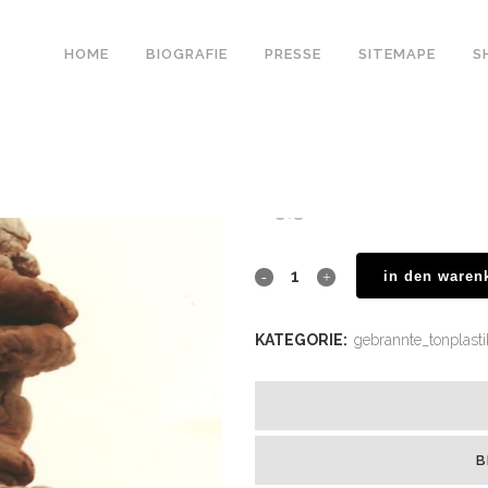
HOME
BIOGRAFIE
PRESSE
SITEMAPE
S
gebrannte tonplastike
€
9,500.00
in den waren
KATEGORIE:
gebrannte_tonplast
B