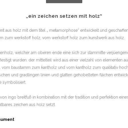
„ein zeichen setzen mit holz“
t aus holz mit dem titel „ metamorphose“ entwickelt und geschaffen. d
zum werkstoff holz, vom werkstoff holz zum kunstwerk aus holz.
tenholz, welcher am oberen ende eine sich zur stammitte verjüengen
stigt wurden. der mittelteil wird aus einer vielzahl von elementen au
ar. vom baustamm zum kantholz und vom kantholz zum qualitativ hoch
ischen und gradlingen linien und glatten gehobelteten flächen entwi
 symbolisiert.
von ingo breitfuß in kombination mit der tradition und perfektion ein
tbares zeichen aus holz setzt.
nument