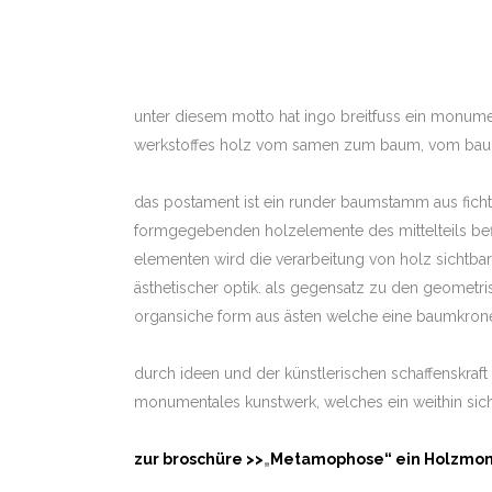
unter diesem motto hat ingo breitfuss ein monumen
werkstoffes holz vom samen zum baum, vom baum 
das postament ist ein runder baumstamm aus fich
formgegebenden holzelemente des mittelteils befie
elementen wird die verarbeitung von holz sichtb
ästhetischer optik. als gegensatz zu den geometr
organsiche form aus ästen welche eine baumkrone
durch ideen und der künstlerischen schaffenskraft 
monumentales kunstwerk, welches ein weithin sich
zur broschüre >>
„
Metamophose“ ein Holzmo