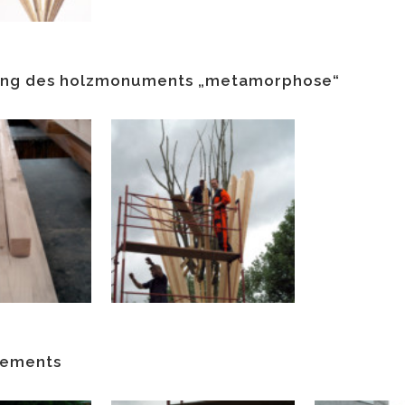
gung des holzmonuments „metamorphose“
elements