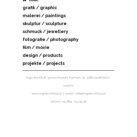
grafik / graphic
malerei / paintings
skulptur / sculpture
schmuck / jewellery
fotografie / photography
film / movie
design / products
projekte / projects
ingo breitfuß gewerbepark harham 25 5760 saalfelden
austria
www.ingobreitfuss.at | email: info@ingobreitfuss.at
phone:+43 664 233 29 30