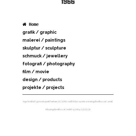
Home
grafik / graphic
malerei / paintings
skulptur / sculpture
schmuck / jewellery
fotografi / photography
film / movie
design / products
projekte / projects
ingo breitfuß | gewerbepark harham 25 | 5760 saalfelden austria www.ingobreitfuss.at | email:
info@ingobreitfuss.at | mobil:+43 664 233 29 30